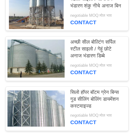
भंडारण शंकु नीचे अनाज बिन
साइटमैप
negotiable MOQ:मोल भाव
CONTACT
PRIVACY
POLICY
अच्छी सील बोल्टिंग सर्पिल
स्टील साइलो / गेहूं छोटे
अनाज भंडारण डिब्बे
negotiable MOQ:मोल भाव
CONTACT
सिलो हॉपर बॉटम ग्रेन बिन्स
गुड सीलिंग बोलिंग डायमेंशन
कस्टमाइज्ड
negotiable MOQ:मोल भाव
CONTACT