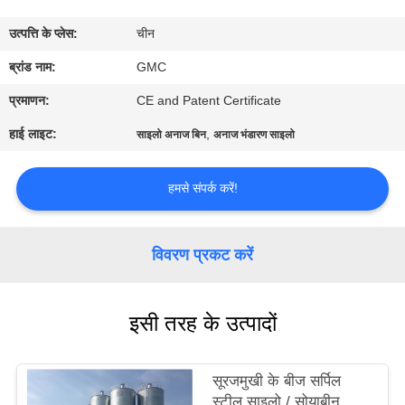
गुणवत्ता
उत्पत्ति के प्लेस:
चीन
नियंत्रण
ब्रांड नाम:
GMC
संपर्क
प्रमाणन:
CE and Patent Certificate
करें
हाई लाइट:
,
साइलो अनाज बिन
अनाज भंडारण साइलो
समाचार
हमसे संपर्क करें!
एक
विवरण प्रकट करें
उद्धरण
की
इसी तरह के उत्पादों
विनती
करे
सूरजमुखी के बीज सर्पिल
स्टील साइलो / सोयाबीन